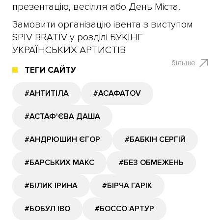
презентацію, весілля або День Міста.
Замовити організацію івента з виступом
SPIV BRATIV у розділі БУКІНГ
УКРАЇНСЬКИХ АРТИСТІВ
більше
ТЕГИ САЙТУ
#АНТИТІЛА
#АСАФАТОV
#АСТАФ'ЄВА ДАША
#АНДРЮШИН ЄГОР
#БАБКІН СЕРГІЙ
#БАРСЬКИХ МАКС
#БЕЗ ОБМЕЖЕНЬ
#БІЛИК ІРИНА
#БІРЧА ГАРІК
#БОБУЛ ІВО
#БОССО АРТУР