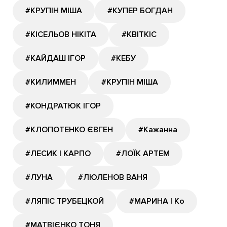
#КРУПІН МІША
#КУПЕР БОГДАН
#КІСЕЛЬОВ НІКІТА
#КВІТКІС
#КАЙДАШ ІГОР
#КЕБУ
#КИЛИММЕН
#КРУПІН МІША
#КОНДРАТЮК ІГОР
#КЛОПОТЕНКО ЄВГЕН
#Кажанна
#ЛЕСИК І КАРПО
#ЛОЇК АРТЕМ
#ЛУНА
#ЛЮЛЕНОВ ВАНЯ
#ЛЯПІС ТРУБЕЦКОЙ
#МАРИНА І Ко
#МАТВІЄНКО ТОНЯ