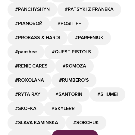
#PANCHYSHYN
#PATSYKI Z FRANEKA
#PIANOБОЙ
#POSITIFF
#PROBASS & HARDI
#PARFENIUK
#paashee
#QUEST PISTOLS
#RENIE CARES
#ROMOZA
#ROXOLANA
#RUMBERO'S
#RYTA RAY
#SANTORIN
#SHUMEI
#SKOFKA
#SKYLERR
#SLAVA KAMINSKA
#SOBCHUK