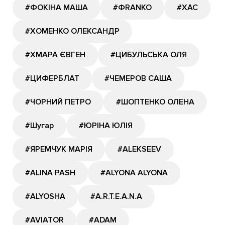
#ФОКІНА МАША
#ФRANKO
#ХАС
#ХОМЕНКО ОЛЕКСАНДР
#ХМАРА ЄВГЕН
#ЦИБУЛЬСЬКА ОЛЯ
#ЦИФЕРБЛАТ
#ЧЕМЕРОВ САША
#ЧОРНИЙ ПЕТРО
#ШОПТЕНКО ОЛЕНА
#Шугар
#ЮРІНА ЮЛІЯ
#ЯРЕМЧУК МАРІЯ
#ALEKSEEV
#ALINA PASH
#ALYONA ALYONA
#ALYOSHA
#A.R.T.E.A.N.A
#AVIATOR
#ADAM