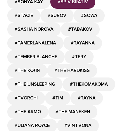
#SONYA KAY
#SPIV BRATIV
#STACIE
#SUROV
#SOWA
#SASHA NOROVA
#TABAKOV
#TAMERLANALENA
#TAYANNA
#TEMBER BLANCHE
#TERY
#THE КОЛЯ
#THE HARDKISS
#THE UNSLEEPING
#THEKOMAKOMA
#TVORCHI
#TIM
#TAYNA
#THE ARMO
#THE MANEKEN
#ULIANA ROYCE
#VIN I VONA