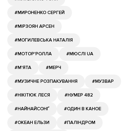
#МИРОНЕНКО СЕРГЕЙ
#МІРЗОЯН АРСЕН
#МОГИЛЕВСЬКА НАТАЛІЯ
#МОТОР'РОЛЛА
#МЮСЛІ UA
#М'ЯТА
#МЕРЧ
#МУЗИЧНЕ РОЗПАКУВАННЯ
#МУЗВАР
#НІКІТЮК ЛЕСЯ
#НУМЕР 482
#НАЙНАЙСОНҐ
#ОДИН В КАНОЕ
#ОКЕАН ЕЛЬЗИ
#ПАЛІНДРОМ