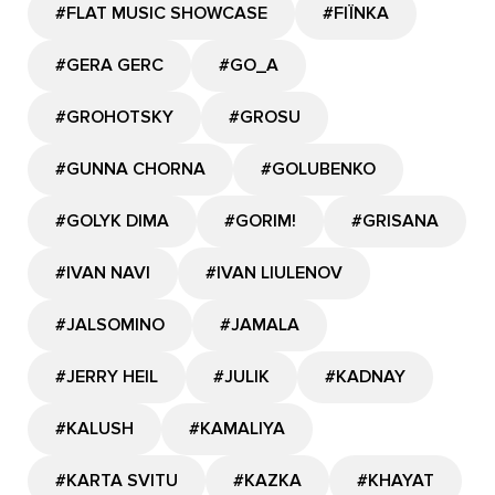
#FLAT MUSIC SHOWCASE
#FIЇNKA
#GERA GERC
#GО_A
#GROHOTSKY
#GROSU
#GUNNA CHORNA
#GOLUBENKO
#GOLYK DIMA
#GORIM!
#GRISANA
#IVAN NAVI
#IVAN LIULENOV
#JALSOMINO
#JAMALA
#JERRY HEIL
#JULIK
#KADNAY
#KALUSH
#KAMALIYA
#KARTA SVITU
#KAZKA
#KHAYAT