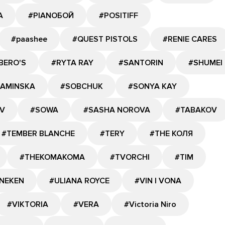
A
#PIANOБОЙ
#POSITIFF
#paashee
#QUEST PISTOLS
#RENIE CARES
BERO'S
#RYTA RAY
#SANTORIN
#SHUMEI
KAMINSKA
#SOBCHUK
#SONYA KAY
V
#SOWA
#SASHA NOROVA
#TABAKOV
#TEMBER BLANCHE
#TERY
#THE КОЛЯ
#THEKOMAKOMA
#TVORCHI
#TIM
NEKEN
#ULIANA ROYCE
#VIN I VONA
#VIKTORIA
#VERA
#Victoria Niro