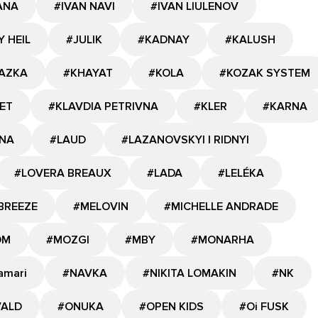
ANA
#IVAN NAVI
#IVAN LIULENOV
Y HEIL
#JULIK
#KADNAY
#KALUSH
AZKA
#KHAYAT
#KOLA
#KOZAK SYSTEM
ET
#KLAVDIA PETRIVNA
#KLER
#KARNA
NA
#LAUD
#LAZANOVSKYI I RIDNYI
#LOVERA BREAUX
#LADA
#LELÉKA
BREEZE
#MELOVIN
#MICHELLE ANDRADE
OM
#MOZGI
#MBY
#MONARHA
amari
#NAVKA
#NIKITA LOMAKIN
#NK
VALD
#ONUKA
#OPEN KIDS
#Oi FUSK