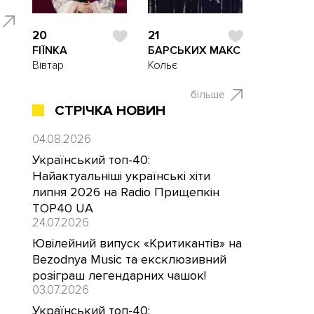
20
21
FIЇNKA
БАРСЬКИХ МАКС
Вівтар
Кольє
більше
СТРІЧКА НОВИН
04.08.2026
Український топ-40:
Найактуальніші українські хіти
липня 2026 на Radio Прищепкін
TOP40 UA
24.07.2026
Ювілейний випуск «Критикантів» на
Bezodnya Music та ексклюзивний
розіграш легендарних чашок!
03.07.2026
Український топ-40: