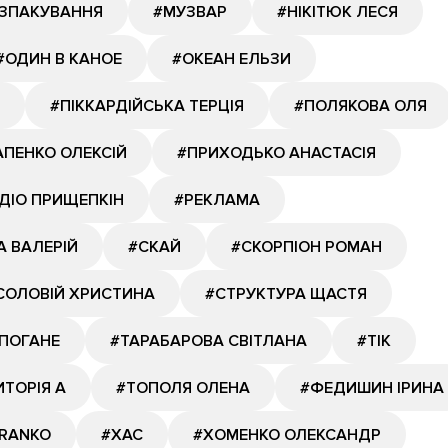
ОЗПАКУВАННЯ
#МУЗВАР
#НІКІТЮК ЛЕСЯ
#ОДИН В КАНОЕ
#ОКЕАН ЕЛЬЗИ
#ПІККАРДІЙСЬКА ТЕРЦІЯ
#ПОЛЯКОВА ОЛЯ
ПЕНКО ОЛЕКСІЙ
#ПРИХОДЬКО АНАСТАСІЯ
ДІО ПРИЩЕПКІН
#РЕКЛАМА
А ВАЛЕРІЙ
#СКАЙ
#СКОРПІОН РОМАН
СОЛОВІЙ ХРИСТИНА
#СТРУКТУРА ЩАСТЯ
ПОГАНЕ
#ТАРАБАРОВА СВІТЛАНА
#ТІК
ИТОРІЯ А
#ТОПОЛЯ ОЛЕНА
#ФЕДИШИН ІРИНА
RANKO
#ХАС
#ХОМЕНКО ОЛЕКСАНДР