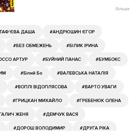
більше
ТАФ'ЄВА ДАША
#АНДРЮШИН ЄГОР
#БЕЗ ОБМЕЖЕНЬ
#БІЛИК ІРИНА
ОССО АРТУР
#БУЙНИЙ ПАНАС
#БУМБОКС
ИМ
#Білий Бо
#ВАЛЕВСЬКА НАТАЛІЯ
Й
#ВОПЛІ ВІДОПЛЯСОВА
#ВАРТО УВАГИ
#ГРИЦКАН МИХАЙЛО
#ГРЕБЕНЮК ОЛЕНА
ГАЛИЧ ЖЕНЯ
#ДЕМЧУК ВАСЯ
#ДОРОШ ВОЛОДИМИР
#ДРУГА РІКА