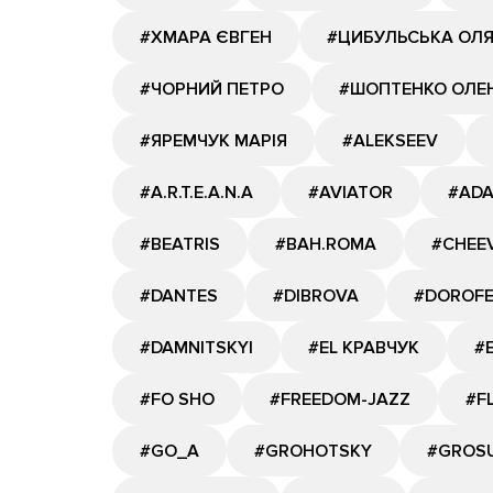
#ХМАРА ЄВГЕН
#ЦИБУЛЬСЬКА ОЛ
#ЧОРНИЙ ПЕТРО
#ШОПТЕНКО ОЛЕ
#ЯРЕМЧУК МАРІЯ
#ALEKSEEV
#A.R.T.E.A.N.A
#AVIATOR
#AD
#BEATRIS
#BAH.ROMA
#CHEE
#DANTES
#DIBROVA
#DOROF
#DAMNITSKYI
#EL КРАВЧУК
#
#FO SHO
#FREEDOM-JAZZ
#F
#GО_A
#GROHOTSKY
#GROS