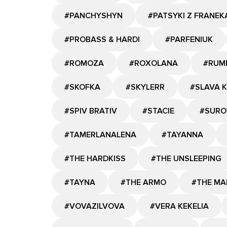
#PANCHYSHYN
#PATSYKI Z FRANEK
#PROBASS & HARDI
#PARFENIUK
#ROMOZA
#ROXOLANA
#RUM
#SKOFKA
#SKYLERR
#SLAVA 
#SPIV BRATIV
#STACIE
#SURO
#TAMERLANALENA
#TAYANNA
#THE HARDKISS
#THE UNSLEEPING
#TAYNA
#THE ARMO
#THE MA
#VOVAZILVOVA
#VERA KEKELIA