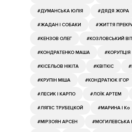
#ДУМАНСЬКА ЮЛІЯ
#ДЯДЯ ЖОРА
#ЖАДАН І СОБАКИ
#ЖИТТЯ ПРЕКР
#КЕНЗОВ ОЛЕГ
#КОЗЛОВСЬКИЙ ВІ
#КОНДРАТЕНКО МАША
#КОРУПЦІЯ
#КІСЕЛЬОВ НІКІТА
#КВІТКІС
#
#КРУПІН МІША
#КОНДРАТЮК ІГОР
#ЛЕСИК І КАРПО
#ЛОЇК АРТЕМ
#ЛЯПІС ТРУБЕЦКОЙ
#МАРИНА І Ко
#МІРЗОЯН АРСЕН
#МОГИЛЕВСЬКА 