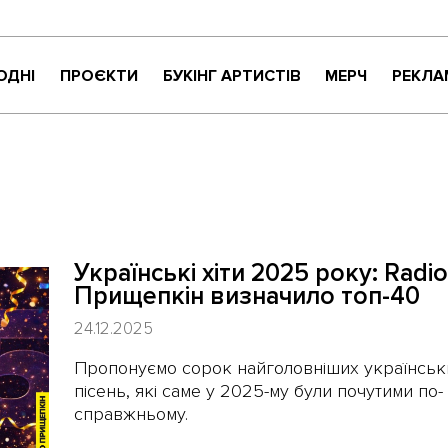
ОДНІ
ПРОЄКТИ
БУКІНГ АРТИСТІВ
МЕРЧ
РЕКЛА
КРИТИКАНТИ
НАЙНАЙСОНҐ
ВАРТО УВАГИ
ЖИТТЯ ПРЕКРАСНЕ
МУЗИЧНЕ РОЗПАКУВАННЯ
Українські хіти 2025 року: Radio
NEW NAME
Прищепкін визначило топ-40
СУЧАСНЕ УКРАЇНСЬКЕ КАРАОКЕ
24.12.2025
Пропонуємо сорок найголовніших українськ
пісень, які саме у 2025-му були почутими по-
справжньому.