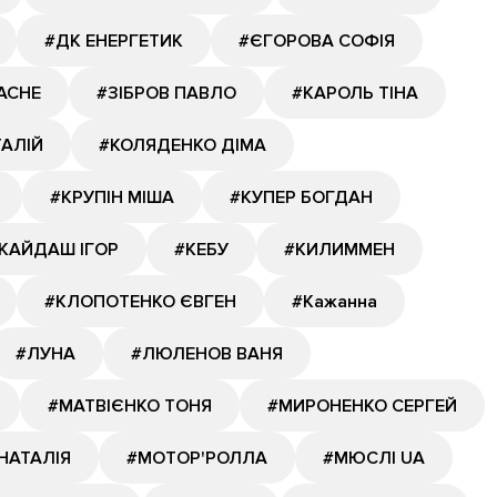
#ДК ЕНЕРГЕТИК
#ЄГОРОВА СОФІЯ
АСНЕ
#ЗІБРОВ ПАВЛО
#КАРОЛЬ ТІНА
ТАЛІЙ
#КОЛЯДЕНКО ДІМА
#КРУПІН МІША
#КУПЕР БОГДАН
КАЙДАШ ІГОР
#КЕБУ
#КИЛИММЕН
#КЛОПОТЕНКО ЄВГЕН
#Кажанна
#ЛУНА
#ЛЮЛЕНОВ ВАНЯ
#МАТВІЄНКО ТОНЯ
#МИРОНЕНКО СЕРГЕЙ
НАТАЛІЯ
#МОТОР'РОЛЛА
#МЮСЛІ UA