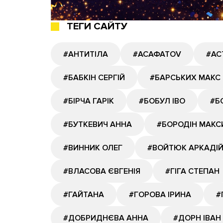
ТЕГИ САЙТУ
#АНТИТІЛА
#АСАФАТОV
#АС
#БАБКІН СЕРГІЙ
#БАРСЬКИХ МАКС
#БІРЧА ГАРІК
#БОБУЛ ІВО
#Б
#БУТКЕВИЧ АННА
#БОРОДІН МАКС
#ВИННИК ОЛЕГ
#ВОЙТЮК АРКАДІ
#ВЛАСОВА ЄВГЕНІЯ
#ГІГА СТЕПАН
#ГАЙТАНА
#ГОРОВА ІРИНА
#
#ДОБРИДНЄВА АННА
#ДОРН ІВАН