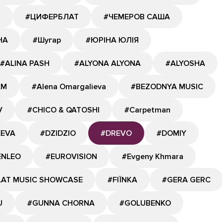
Я
#ЦИФЕРБЛАТ
#ЧЕМЕРОВ САША
НА
#Шугар
#ЮРІНА ЮЛІЯ
#ALINA PASH
#ALYONA ALYONA
#ALYOSHA
AM
#Alena Omargalieva
#BEZODNYA MUSIC
V
#CHICO & QATOSHI
#Carpetman
EEVA
#DZIDZIO
#DREVO
#DOMIY
ENLEO
#EUROVISION
#Evgeny Khmara
LAT MUSIC SHOWCASE
#FIЇNKA
#GERA GERC
U
#GUNNA CHORNA
#GOLUBENKO