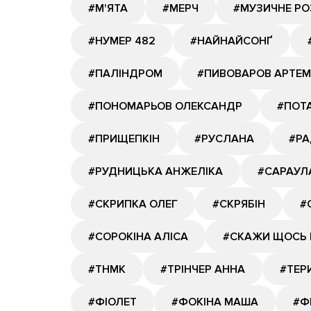
#М'ЯТА
#МЕРЧ
#МУЗИЧНЕ Р
#НУМЕР 482
#НАЙНАЙСОНҐ
#ПАЛІНДРОМ
#ПИВОВАРОВ АРТЕМ
#ПОНОМАРЬОВ ОЛЕКСАНДР
#ПОТА
#ПРИЩЕПКІН
#РУСЛАНА
#РА
#РУДНИЦЬКА АНЖЕЛІКА
#САРАУЛ
#СКРИПКА ОЛЕГ
#СКРЯБІН
#
#СОРОКІНА АЛІСА
#СКАЖИ ЩОСЬ 
#ТНМК
#ТРІНЧЕР АННА
#ТЕР
#ФІОЛЕТ
#ФОКІНА МАША
#Ф