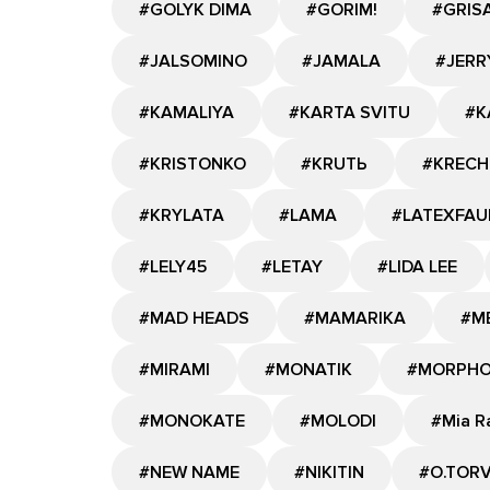
#GOLYK DIMA
#GORIM!
#GRIS
#JALSOMINO
#JAMALA
#JERR
#KAMALIYA
#KARTA SVITU
#K
#KRISTONKO
#KRUTЬ
#KRECH
#KRYLATA
#LAMA
#LATEXFAU
#LELY45
#LETAY
#LIDA LEE
#MAD HEADS
#MAMARIKA
#M
#MIRAMI
#MONATIK
#MORPH
#MONOKATE
#MOLODI
#Mia R
#NEW NAME
#NIKITIN
#O.TOR