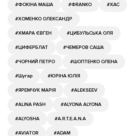
#ФОКІНА МАША
#ФRANKO
#ХАС
#ХОМЕНКО ОЛЕКСАНДР
#ХМАРА ЄВГЕН
#ЦИБУЛЬСЬКА ОЛЯ
#ЦИФЕРБЛАТ
#ЧЕМЕРОВ САША
#ЧОРНИЙ ПЕТРО
#ШОПТЕНКО ОЛЕНА
#Шугар
#ЮРІНА ЮЛІЯ
#ЯРЕМЧУК МАРІЯ
#ALEKSEEV
#ALINA PASH
#ALYONA ALYONA
#ALYOSHA
#A.R.T.E.A.N.A
#AVIATOR
#ADAM