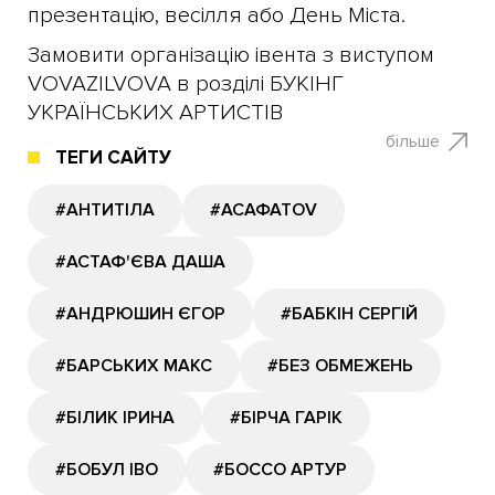
презентацію, весілля або День Міста.
Замовити організацію івента з виступом
VOVAZILVOVA в розділі БУКІНГ
УКРАЇНСЬКИХ АРТИСТІВ
більше
ТЕГИ САЙТУ
#АНТИТІЛА
#АСАФАТОV
#АСТАФ'ЄВА ДАША
#АНДРЮШИН ЄГОР
#БАБКІН СЕРГІЙ
#БАРСЬКИХ МАКС
#БЕЗ ОБМЕЖЕНЬ
#БІЛИК ІРИНА
#БІРЧА ГАРІК
#БОБУЛ ІВО
#БОССО АРТУР