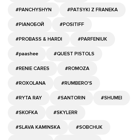
#PANCHYSHYN
#PATSYKI Z FRANEKA
#PIANOБОЙ
#POSITIFF
#PROBASS & HARDI
#PARFENIUK
#paashee
#QUEST PISTOLS
#RENIE CARES
#ROMOZA
#ROXOLANA
#RUMBERO'S
#RYTA RAY
#SANTORIN
#SHUMEI
#SKOFKA
#SKYLERR
#SLAVA KAMINSKA
#SOBCHUK