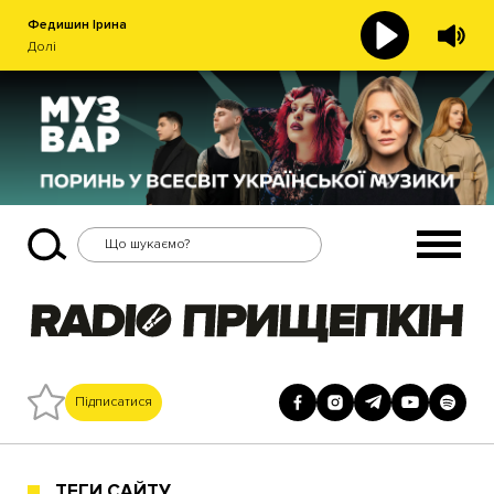
Федишин Ірина
Долі
Підписатися
ТЕГИ САЙТУ