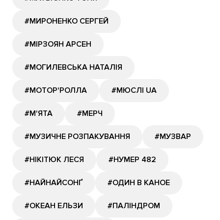
#МИРОНЕНКО СЕРГЕЙ
#МІРЗОЯН АРСЕН
#МОГИЛЕВСЬКА НАТАЛІЯ
#МОТОР'РОЛЛА
#МЮСЛІ UA
#М'ЯТА
#МЕРЧ
#МУЗИЧНЕ РОЗПАКУВАННЯ
#МУЗВАР
#НІКІТЮК ЛЕСЯ
#НУМЕР 482
#НАЙНАЙСОНҐ
#ОДИН В КАНОЕ
#ОКЕАН ЕЛЬЗИ
#ПАЛІНДРОМ