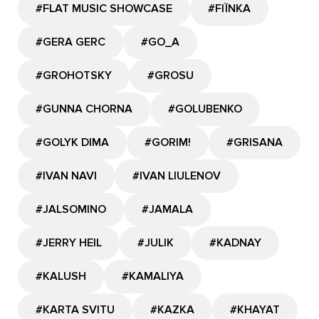
#FLAT MUSIC SHOWCASE
#FIЇNKA
#GERA GERC
#GО_A
#GROHOTSKY
#GROSU
#GUNNA CHORNA
#GOLUBENKO
#GOLYK DIMA
#GORIM!
#GRISANA
#IVAN NAVI
#IVAN LIULENOV
#JALSOMINO
#JAMALA
#JERRY HEIL
#JULIK
#KADNAY
#KALUSH
#KAMALIYA
#KARTA SVITU
#KAZKA
#KHAYAT