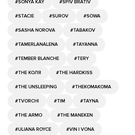
#SONYA KAY
#SPIV BRATIV
#STACIE
#SUROV
#SOWA
#SASHA NOROVA
#TABAKOV
#TAMERLANALENA
#TAYANNA
#TEMBER BLANCHE
#TERY
#THE КОЛЯ
#THE HARDKISS
#THE UNSLEEPING
#THEKOMAKOMA
#TVORCHI
#TIM
#TAYNA
#THE ARMO
#THE MANEKEN
#ULIANA ROYCE
#VIN I VONA