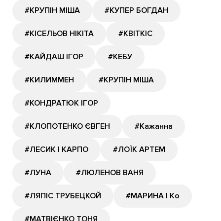
#КРУПІН МІША
#КУПЕР БОГДАН
#КІСЕЛЬОВ НІКІТА
#КВІТКІС
#КАЙДАШ ІГОР
#КЕБУ
#КИЛИММЕН
#КРУПІН МІША
#КОНДРАТЮК ІГОР
#КЛОПОТЕНКО ЄВГЕН
#Кажанна
#ЛЕСИК І КАРПО
#ЛОЇК АРТЕМ
#ЛУНА
#ЛЮЛЕНОВ ВАНЯ
#ЛЯПІС ТРУБЕЦКОЙ
#МАРИНА І Ко
#МАТВІЄНКО ТОНЯ